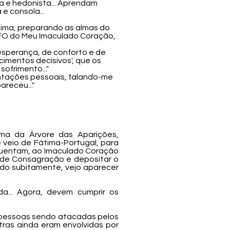
a e hedonista... Aprendam
 e consola...
Fátima, preparando as almas do
NFO do Meu Imaculado Coração,
e esperança, de conforto e de
cimentos decisivos', que os
sofrimento..."
entações pessoais, falando-me
receu..."
cima da Árvore das Aparições,
veio de Fátima-Portugal, para
equentam, ao Imaculado Coração
o de Consagração e depositar o
do subitamente, vejo aparecer
a... Agora, devem cumprir os
s pessoas sendo atacadas pelos
ras ainda eram envolvidas por