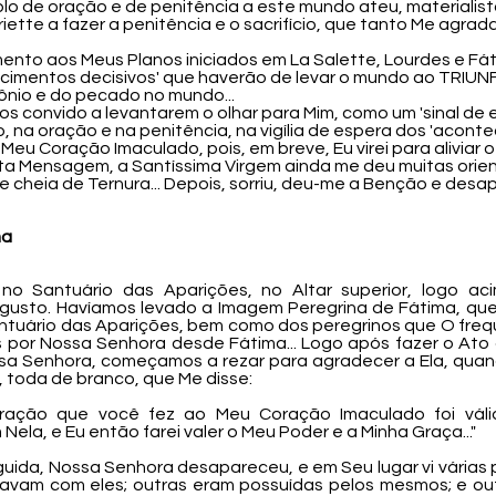
 de oração e de penitência a este mundo ateu, materialist
iette a fazer a penitência e o sacrifício, que tanto Me agrada
guimento aos Meus Planos iniciados em La Salette, Lourdes e 
ecimentos decisivos' que haverão de levar o mundo ao TRIU
nio e do pecado no mundo...
e Eu os convido a levantarem o olhar para Mim, como um 'sinal d
, na oração e na penitência, na vigília de espera dos 'aconte
u Coração Imaculado, pois, em breve, Eu virei para aliviar o 
esta Mensagem, a Santíssima Virgem ainda me deu muitas ori
heia de Ternura... Depois, sorriu, deu-me a Benção e desapa
ma
 no Santuário das Aparições, no Altar superior, logo a
usto. Havíamos levado a Imagem Peregrina de Fátima, que 
antuário das Aparições, bem como dos peregrinos que O fr
s por Nossa Senhora desde Fátima... Logo após fazer o At
 Senhora, começamos a rezar para agradecer a Ela, quan
 toda de branco, que Me disse:
ração que você fez ao Meu Coração Imaculado foi válid
la, e Eu então farei valer o Meu Poder e a Minha Graça..."
guida, Nossa Senhora desapareceu, e em Seu lugar vi vária
avam com eles; outras eram possuídas pelos mesmos; e out