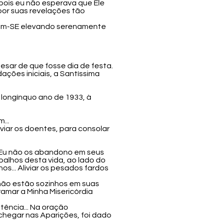
 pois eu não esperava que Ele
or suas revelações tão
oram-SE elevando serenamente
esar de que fosse dia de festa.
ações iniciais, a Santíssima
 longínquo ano de 1933, à
...
iviar os doentes, para consolar
ue Eu não os abandono em seus
abalhos desta vida, ao lado do
s... Aliviar os pesados fardos
e não estão sozinhos em suas
amar a Minha Misericórdia
tência... Na oração
 chegar nas Aparições, foi dado