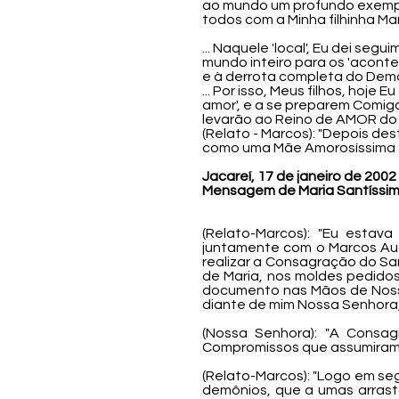
ao mundo um profundo exemplo
todos com a Minha filhinha Mar
... Naquele 'local', Eu dei se
mundo inteiro para os 'acont
e à derrota completa do Demô
... Por isso, Meus filhos, hoj
amor', e a se preparem Comigo
levarão ao Reino de AMOR do Me
(Relato - Marcos): "Depois d
como uma Mãe Amorosíssima e c
Jacareí, 17 de janeiro de 2002
Mensagem de Maria Santíssi
(Relato-Marcos): "Eu estava
juntamente com o Marcos Aug
realizar a Consagração do S
de Maria, nos moldes pedido
documento nas Mãos de Nossa
diante de mim Nossa Senhora,
(Nossa Senhora): "A Consag
Compromissos que assumiram Ne
(Relato-Marcos): "Logo em se
demônios, que a umas arrast