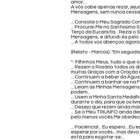
amor...
A vós cabe apenas rezar, jeju
Mensagens, sem nunca cessar.
... Consolai o Meu Sagrado Co
... Procurai-Me no Santíssimo 
Terço da Eucaristia... Rezai o
Mensagens, e difundi-As pelo m
... A todos vos abençoo agora..
(Relato - Marcos): "Em seguid
"- Filhinhos Meus, tudo o que
... Rezem o Rosário todos os d
muitas Graças com a Oração d
... Continuem a beber da Água 
... Continuem a banhar-se na 
... Leiam as Minhas Mensagen
podem...
... Usem a Minha Santa Medal
durante o dia, para que os li
... Desejo que rezem ainda ma
... Se o Meu TRIUNFO ainda d
pelo menos vocês Me obedece
... Paciência!... Eu espero... 
esperar por vocês... mas devo
está para esgotar-se...