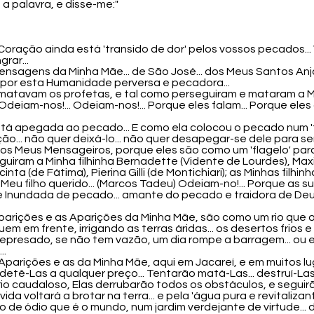
a palavra, e disse-me:"
o Coração ainda está 'transido de dor' pelos vossos pecados
rar...
Mensagens da Minha Mãe... de São José... dos Meus Santos Anjo
 por esta Humanidade perversa e pecadora...
e matavam os profetas, e tal como perseguiram e mataram a M
Odeiam-nos!... Odeiam-nos!... Porque eles falam... Porque ele
tá apegada ao pecado... E como ela colocou o pecado num 'tr
... não quer deixá-lo... não quer desapegar-se dele para serv
 dos Meus Mensageiros, porque eles são como um 'flagelo' pa
guiram a Minha filhinha Bernadette (Vidente de Lourdes), Max
cinta (de Fátima), Pierina Gilli (de Montichiari); as Minhas filh
e Meu filho querido... (Marcos Tadeu) Odeiam-no!... Porque as
 Inundada de pecado... amante do pecado e traidora de Deus
 Aparições e as Aparições da Minha Mãe, são como um rio que
em em frente, irrigando as terras áridas... os desertos frios 
 represado, se não tem vazão, um dia rompe a barragem... ou 
..
parições e as da Minha Mãe, aqui em Jacareí, e em muitos lu
tê-Las a qualquer preço... Tentarão matá-Las... destruí-Las..
io caudaloso, Elas derrubarão todos os obstáculos, e seguirã
 vida voltará a brotar na terra... e pela 'água pura e revitali
de ódio que é o mundo, num jardim verdejante de virtude... d