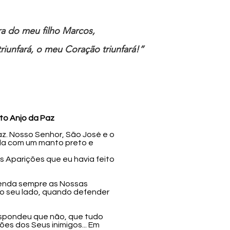
ira do meu filho Marcos,
riunfará, o meu Coração triunfará!”
to Anjo da Paz
az. Nosso Senhor, São José e o
ida com um manto preto e
s Aparições que eu havia feito
Defenda sempre as Nossas
ao seu lado, quando defender
respondeu que não, que tudo
es dos Seus inimigos... Em