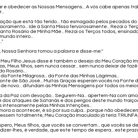
ar e obedecer as Nossas Mensagens... A vós cabe apenas tra
..
ração que está tão ferido... tão esmagado pelos pecados do 
Sacramento... Ide à Santa Missa fervorosamente... Rezai o Terço
 Santo Rosário de Minha Mãe... Rezai os Terços todos, ensinado
undo inteiro...
."
a, Nossa Senhora tomou a palavra e disse-me:"
 o Meu Filho Jesus disse é também o desejo do Meu Coração Im
ias, Meus filhos, sem nunca cessar... sem nunca deixar de fazê
o Rosário...
da Fonte Milagrosa... da Fonte das Minhas Lágrimas...
Fonte de São José... Muitas Graças esperam vocês na Fonte d
s de novo... difundam as Minhas Mensagens por todos os me
ha da Paz com devoção... Segurem-Na... apertem-Na com am
vre dos ataques de Satanás e dos perigos deste mundo traiçoe
is intensamente pelas Minhas Intenções...
emora a acontecer, é só por sua culpa... porque não obedece
ssem totalmente, Meu Coração Imaculado já teria TRIUNFAD
Eu espero, Meus filhos, que vocês se convertam... que vocês se 
 dizer-lhes, é verdade, que este tempo de espera... este pra