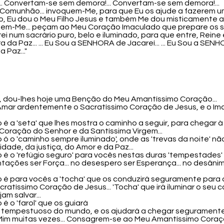
.. Convertam-se sem demora!... Convertam-se sem demora!...
 da Comunhão... invoquem-Me, para que Eu os ajude a fazerem
u dou o Meu Filho Jesus e também Me dou misticamente a você
uem-Me... peçam ao Meu Coração Imaculado que prepare os 
rei num sacrário puro, belo e iluminado, para que entre, Reine e
a da Paz... ... Eu Sou a SENHORA de Jacareí... ... Eu Sou a SENHO
Paz..."
sé, dou-lhes hoje uma Benção do Meu Amantíssimo Coração...
 a Amar ardentemente o Sacratíssimo Coração de Jesus, e o I
 é a 'seta' que lhes mostra o caminho a seguir, para chegar
Coração do Senhor e da Santíssima Virgem...
ó o 'caminho sempre iluminado', onde as 'trevas da noite' nã
dade, da justiça, do Amor e da Paz...
 é o 'refúgio seguro' para vocês nestas duras 'tempestades
ntações ser Força... no desespero ser Esperança... no desânimo
o é para vocês a 'tocha' que os conduzirá seguramente para 
cratíssimo Coração de Jesus... 'Tocha' que irá iluminar o seu
m salvar...
é o 'farol' que os guiará
 tempestuoso do mundo, e os ajudará a chegar seguramente 
a Mim muitas vezes... Consagrem-se ao Meu Amantíssimo Coraç