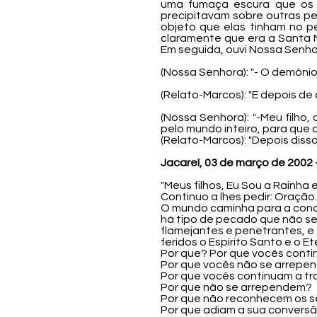
uma fumaça escura que os m
precipitavam sobre outras p
objeto que elas tinham no p
claramente que era a Santa 
Em seguida, ouvi Nossa Senho
(Nossa Senhora): "- O demôni
(Relato-Marcos): "E depois de
(Nossa Senhora): "-Meu filho
pelo mundo inteiro, para que 
(Relato-Marcos): "Depois disso
Jacareí, 03 de março de 2002 
"Meus filhos, Eu Sou a Rainha
Continuo a lhes pedir: Oração... 
O mundo caminha para a conde
há tipo de pecado que não s
flamejantes e penetrantes, e
feridos o Espírito Santo e o Et
Por que? Por que vocês conti
Por que vocês não se arrepe
Por que vocês continuam a tr
Por que não se arrependem?
Por que não reconhecem os s
Por que adiam a sua convers