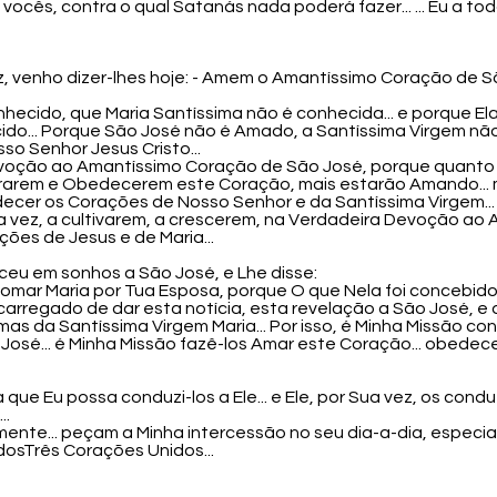
ocês, contra o qual Satanás nada poderá fazer... ... Eu a tod
Paz, venho dizer-lhes hoje: - Amem o Amantíssimo Coração de
onhecido, que Maria Santíssima não é conhecida... e porque E
o... Porque São José não é Amado, a Santíssima Virgem não o
 Senhor Jesus Cristo...
evoção ao Amantíssimo Coração de São José, porque quanto 
rarem e Obedecerem este Coração, mais estarão Amando... ma
ndecer os Corações de Nosso Senhor e da Santíssima Virgem...
inha vez, a cultivarem, a crescerem, na Verdadeira Devoção 
ções de Jesus e de Maria...
ceu em sonhos a São José, e Lhe disse:
omar Maria por Tua Esposa, porque O que Nela foi concebido é
i encarregado de dar esta notícia, esta revelação a São José, 
as da Santíssima Virgem Maria... Por isso, é Minha Missão co
osé... é Minha Missão fazê-los Amar este Coração... obedec
que Eu possa conduzi-los a Ele... e Ele, por Sua vez, os cond
..
mente... peçam a Minha intercessão no seu dia-a-dia, especia
dosTrês Corações Unidos...