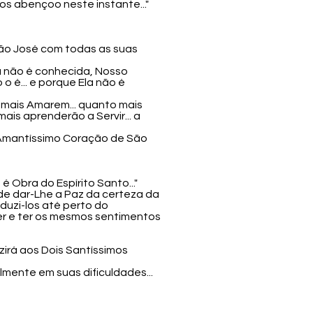
os abençoo neste instante..."
 São José com todas as suas
la não é conhecida, Nosso
 é... e porque Ela não é
mais Amarem... quanto mais
is aprenderão a Servir... a
ao Amantíssimo Coração de São
 Obra do Espírito Santo..."
e de dar-Lhe a Paz da certeza da
nduzi-los até perto do
er e ter os mesmos sentimentos
uzirá aos Dois Santíssimos
lmente em suas dificuldades...