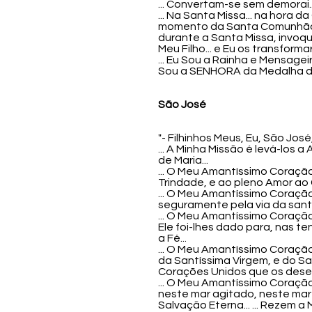
... Convertam-se sem demorai.
... Na Santa Missa... na hora
momento da Santa Comunhão, E
durante a Santa Missa, invoq
Meu Filho... e Eu os transforma
... Eu Sou a Rainha e Mensageir
Sou a SENHORA da Medalha da 
São José
"- Filhinhos Meus, Eu, São Jo
... A Minha Missão é levá-los
de Maria...
... O Meu Amantíssimo Coração
Trindade, e ao pleno Amor ao 
... O Meu Amantíssimo Coração 
seguramente pela via da santi
... O Meu Amantíssimo Coração
Ele foi-lhes dado para, nas te
a Fé...
... O Meu Amantíssimo Coraçã
da Santíssima Virgem, e do Sa
Corações Unidos que os deseja
... O Meu Amantíssimo Coração 
neste mar agitado, neste mar
Salvação Eterna... ... Rezem 