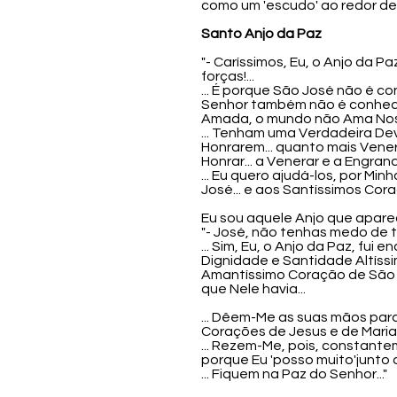
como um 'escudo' ao redor de v
Santo Anjo da Paz
"- Caríssimos, Eu, o Anjo da 
forças!...
... É porque São José não é c
Senhor também não é conhecid
Amada, o mundo não Ama Nosso
... Tenham uma Verdadeira D
Honrarem... quanto mais Vene
Honrar... a Venerar e a Engra
... Eu quero ajudá-los, por M
José... e aos Santíssimos Cora
Eu sou aquele Anjo que apare
"- José, não tenhas medo de t
... Sim, Eu, o Anjo da Paz, fu
Dignidade e Santidade Altíssim
Amantíssimo Coração de São J
que Nele havia...
... Dêem-Me as suas mãos para 
Corações de Jesus e de Maria.
... Rezem-Me, pois, constante
porque Eu 'posso muito'junto 
... Fiquem na Paz do Senhor..."