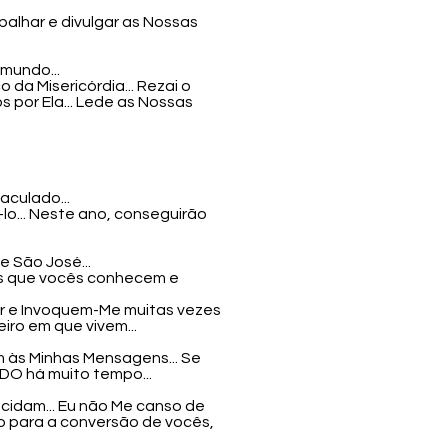
balhar e divulgar as Nossas
mundo...
 da Misericórdia... Rezai o
s por Ela... Lede as Nossas
aculado...
-lo... Neste ano, conseguirão
e São José...
ios que vocês conhecem e
or e Invoquem-Me muitas vezes
iro em que vivem...
m às Minhas Mensagens... Se
O há muito tempo...
decidam... Eu não Me canso de
zo para a conversão de vocês,