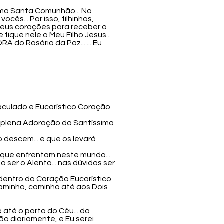
 uma Santa Comunhão... No
s... Por isso, filhinhos,
seus corações para receber o
 fique nele o Meu Filho Jesus...
RA do Rosário da Paz... ... Eu
maculado e Eucarístico Coração
 à plena Adoração da Santíssima
o descem... e que os levará
' que enfrentam neste mundo...
 ser o Alento... nas dúvidas ser
dentro do Coração Eucarístico
 caminho, caminho até aos Dois
até o porto do Céu... da
ão diariamente, e Eu serei