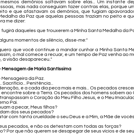
esmos demônios soltavam sobre elas... Um instante de
essoas, mas nada conseguiam fazer contras elas, porque u
eito e que afastavam os demônios, que fugiam apavorados.
Medalha da Paz que aquelas pessoas traziam no peito e qu
ra me dizer:
o fugirá daqueles que trouxerem a Minha Santa Medalha da Pa
 alguns momentos de silêncio, disse-me:"
, quero que você continue a mandar cunhar a Minha Santa M
assim, o mal comece a recuar, e um tempo de Paz venha ao mu
, a visão desapareceu.."
-
Mensagem de Maria Santíssima
 e Mensageira da Paz.
Sacrifício... Penitência...
nação, e a cada dia peca mais e mais... Os pecados crescem
e encontre sobre a Terra. Os pecados dos homens sobem a
 transpassam o Coração do Meu Filho Jesus, e o Meu Imacula
erno Pai.
nuam a pecar, Meus filhos?
ndam dos seus pecados?
atar com tanta crueldade o seu Deus e a Mim, a Mãe de você
eus pecados, e não os detestam com todas as forças?
ão? Por que não querem se desapegar de seus vícios e de s