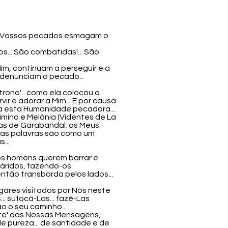
... Vossos pecados esmagam o
s... São combatidas!... São
im, continuam a perseguir e a
s denunciam o pecado...
ono'... como ela colocou o
ir e adorar a Mim... E por causa
ra esta Humanidade pecadora...
imino e Melânia (Videntes de La
inhas de Garabandal; os Meus
 suas palavras são como um
...
 os homens querem barrar e
e áridos, fazendo-os
então transborda pelos lados...
gares visitados por Nós neste
. sufocá-Las... fazê-Las
o o seu caminho...
zante' das Nossas Mensagens,
e pureza... de santidade e de