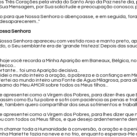
aos Três Corações pela vinda do Santo Anjo da Paz neste dia,
Sua Mensagem, por Sua solicitude e preocupação conosco; p
rço para que Nossa Senhora o abençoasse, e em seguida, f
 desaparecerem..."
ossa Senhora
, Nossa Senhora apareceu com vestido roxo e manto preto, ap
, o Seu semblante era de 'grande tristeza'. Depois das saud
 hoje você recorda a Minha Aparição em Baneaux, Bélgica, no
Becco...
rtante... foi uma Aparição decisiva...
nvidei o mundo inteiro à oração, à pobreza e à confiança em Mim
u ofertei ao mundo inteiro uma Fonte de Água Milagrosa, para al
álsamo do Meu AMOR sobre todos os Meus filhos...
Eu Me apresentei como a Virgem dos Pobres, para dizer-lhes q
e assim como Eu fui pobre e sofri com paciência as penas e tr
é, também quero compartilhar dos seus sofrimentos e trabalho
Eu Me apresentei como a Virgem dos Pobres, para lhes dizer qu
ou com todos os Meus filhos, e que desejo ardentemente derr
u vim chamar toda a Humanidade à conversão, à oração e à peni
inha Mariette fazia na neve e no frio, enquanto esperava-Me