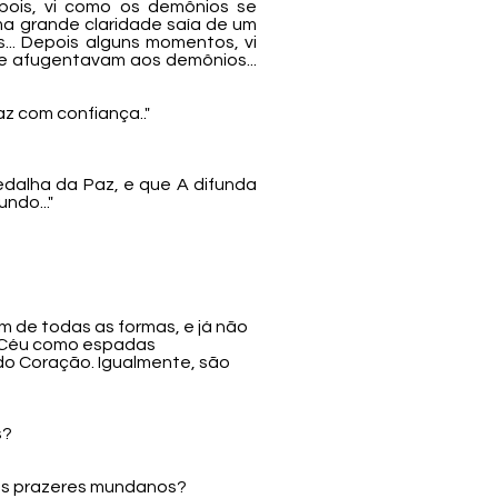
pois, vi como os demônios se
ma grande claridade saía de um
.. Depois alguns momentos, vi
e afugentavam aos demônios...
z com confiança.."
edalha da Paz, e que A difunda
ndo..."
 de todas as formas, e já não
o Céu como espadas
do Coração. Igualmente, são
s?
eus prazeres mundanos?