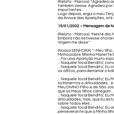
(Relato - Marcos): "Agradeci 
também viesse. Agradeci por 
importantes...
Logo depois, ergui o meu Te
da Árvore das Aparições, até
15/01/2002 – Mensagem de N
(Relato - Marcos): "Neste dia
Embora não estivesse chorando
Virgem me disse:"
(Nossa SENHORA) "- Meu filho,
Minha pobre filhinha Mariette 
... Foi uma Aparição muito impo
... Naquele 'local Bendito', co
... Naquele 'local Bendito', E
os aflitos, para derramar o b
... Naquele 'local Bendito', 
sofrimentos e dificuldades... 
Meu DIVINO Filho e de São Jos
que os Meus filhos carregam...
... Naquele 'local Bendito', 
dificuldades, mas, que Eu est
sobre todos eles...
... Naquele 'local Bendito', E
perseverante que a Minha filh