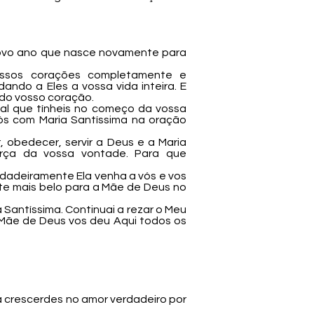
 novo ano que nasce novamente para
 vossos corações completamente e
ando a Eles a vossa vida inteira. E
 do vosso coração.
ial que tínheis no começo da vossa
ós com Maria Santíssima na oração
obedecer, servir a Deus e a Maria
rça da vossa vontade. Para que
dadeiramente Ela venha a vós e vos
te mais belo para a Mãe de Deus no
 Santíssima. Continuai a rezar o Meu
 Mãe de Deus vos deu Aqui todos os
a crescerdes no amor verdadeiro por