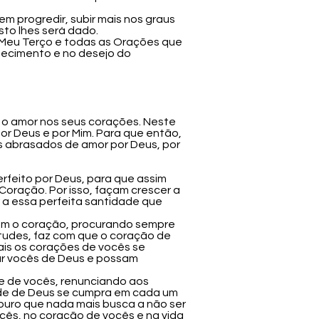
m progredir, subir mais nos graus
sto lhes será dado.
 Meu Terço e todas as Orações que
hecimento e no desejo do
m o amor nos seus corações. Neste
r Deus e por Mim. Para que então,
s abrasados de amor por Deus, por
erfeito por Deus, para que assim
oração. Por isso, façam crescer a
 a essa perfeita santidade que
om o coração, procurando sempre
tudes, faz com que o coração de
mais os corações de vocês se
ar vocês de Deus e possam
e de vocês, renunciando aos
ade de Deus se cumpra em cada um
 puro que nada mais busca a não ser
ocês, no coração de vocês e na vida