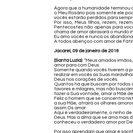
Agora que a humanidade terminou d
o Meu Rosário pois somente ele pod
vocês estarão perdidos para sempr
Por isso, Meus filhos, rezem, rez
Pentecostes não apenas para você
chama de amor abrasará o mundo int
Eu amo vocês e nunca os abandonar
A todos abençoo com amor de Fátima
Jacareí, 09 de janeiro de 2016
(Santa Luzia)
: “Meus amados irmãos,
amor para com Deus.
Somente quando vocês tiverem a pe
realizar em vocês as Suas maravil
Deus nos corações de vocês.
Quantos há que buscam por todos o
favores e milagres, mas não buscam
fazer a Sua vontade, amar a Mãe de
Feliz o homem que se concentra nis
a sua Mãe, atrairá os olhares amor
assim Os amar.
Aqui é verdadeiramente, o ninho de
Deus. Mas a alma que se ama mais do
conheceu o verdadeiro amor por Deu
Por isso aprendam que amar é sacri