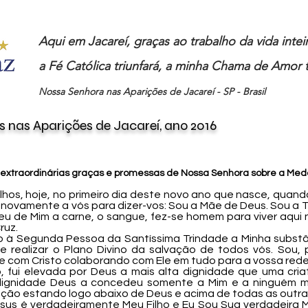
Aqui em Jacareí, graças ao trabalho da vida inte
a Fé Católica triunfará, a minha Chama de Amor t
Nossa Senhora nas Aparições de Jacareí - SP - Brasil
s
nas
Aparições de Jacareí,
ano
2016
extraordinárias graças e promessas de Nossa Senhora sobre a Meda
filhos, hoje, no primeiro dia deste novo ano que nasce, quan
 novamente a vós para dizer-vos: Sou a Mãe de Deus. Sou a 
eu de Mim a carne, o sangue, fez-se homem para viver aqui 
ruz.
 à Segunda Pessoa da Santíssima Trindade a Minha subst
realizar o Plano Divino da salvação de todos vós. Sou, 
te com Cristo colaborando com Ele em tudo para a vossa red
 fui elevada por Deus a mais alta dignidade que uma cria
ignidade Deus a concedeu somente a Mim e a ninguém mai
riação estando logo abaixo de Deus e acima de todas as outras
esus é verdadeiramente Meu Filho e Eu Sou Sua verdadeira