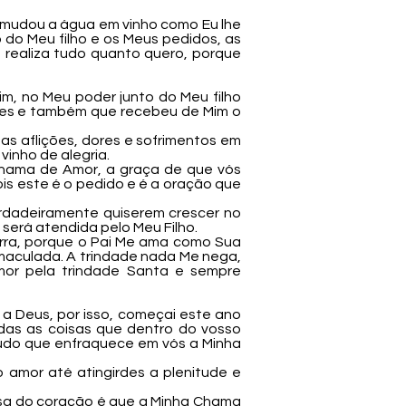
 mudou a água em vinho como Eu lhe
 do Meu filho e os Meus pedidos, as
e realiza tudo quanto quero, porque
m, no Meu poder junto do Meu filho
eses e também que recebeu de Mim o
sas aflições, dores e sofrimentos em
inho de alegria.
Chama de Amor, a graça de que vós
ois este é o pedido e é a oração que
rdadeiramente quiserem crescer no
será atendida pelo Meu Filho.
Terra, porque o Pai Me ama como Sua
 Imaculada. A trindade nada Me nega,
mor pela trindade Santa e sempre
a Deus, por isso, começai este ano
odas as coisas que dentro do vosso
tudo que enfraquece em vós a Minha
 amor até atingirdes a plenitude e
nsa do coração é que a Minha Chama