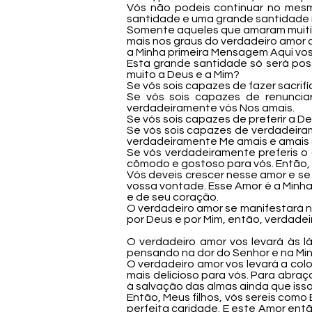
Vós não podeis continuar no mesm
santidade e uma grande santidade 
Somente aqueles que amaram muitíss
mais nos graus do verdadeiro amor 
a Minha primeira Mensagem Aqui vos 
Esta grande santidade só será poss
muito a Deus e a Mim?
Se vós sois capazes de fazer sacrif
Se vós sois capazes de renuncia
verdadeiramente vós Nos amais.
Se vós sois capazes de preferir a D
Se vós sois capazes de verdadeiram
verdadeiramente Me amais e amais o
Se vós verdadeiramente preferis o 
cômodo e gostoso para vós. Então,
Vós deveis crescer nesse amor e se
vossa vontade. Esse Amor é a Minh
e de seu coração.
O verdadeiro amor se manifestará 
por Deus e por Mim, então, verdadei
O verdadeiro amor vos levará às l
pensando na dor do Senhor e na Minh
O verdadeiro amor vos levará a colo
mais delicioso para vós. Para abraç
à salvação das almas ainda que isso 
Então, Meus filhos, vós sereis como
perfeita caridade. E este Amor ent