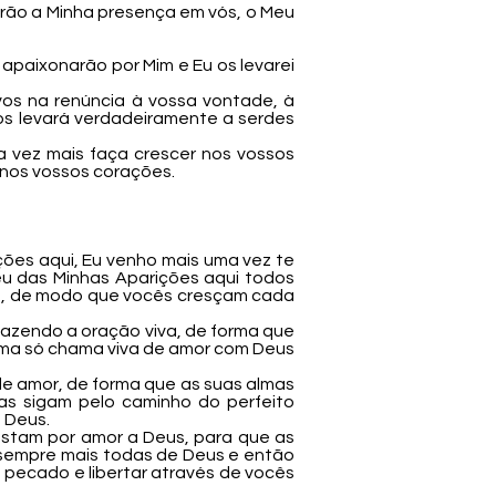
rão a Minha presença em vós, o Meu
apaixonarão por Mim e Eu os levarei
vos na renúncia à vossa vontade, à
os levará verdadeiramente a serdes
a vez mais faça crescer nos vossos
nos vossos corações.
rições aqui, Eu venho mais uma vez te
eu das Minhas Aparições aqui todos
es, de modo que vocês cresçam cada
azendo a oração viva, de forma que
uma só chama viva de amor com Deus
 amor, de forma que as suas almas
s sigam pelo caminho do perfeito
 Deus.
stam por amor a Deus, para que as
m sempre mais todas de Deus e então
e pecado e libertar através de vocês