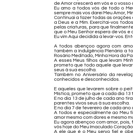
de Amor crescerá em vós e o vosso 
Eu amo a todos vós de todo o Meu
sempre mais vos darei Meu Amor, Mi
Continuai a fazer todas as orações 
a Deus e a Mim. Exercitai-vos tod
pelas criaturas, para que finalmen
que o Meu Senhor espera de vós e q
Eu vim Aqui decidida a levar-vos. E
A todos abençoo agora com amor,
também a Indulgência Plenária a 
Rosário Meditado, Minha Hora da Paz
A esses Meus filhos que levam Mi
prometo que todo aquele que levar 
seus à sua escolha.
Também no Aniversário da revelaç
conhecidos e desconhecidos.
E aqueles que levarem sobre o peito
Mística, prometo que a cada dia 13 
E no dia 13 de julho de cada ano ti
parentes vivos seus à sua escolha.
E no dia 7 de fevereiro de cada ano
A todos e especialmente ao Meu fi
amor mesmo com dores e mesmo mui
Eu agora abençoo com amor, pois, 
vós hoje do Meu Imaculado Coração
A ele que é o Meu servo fiel e o