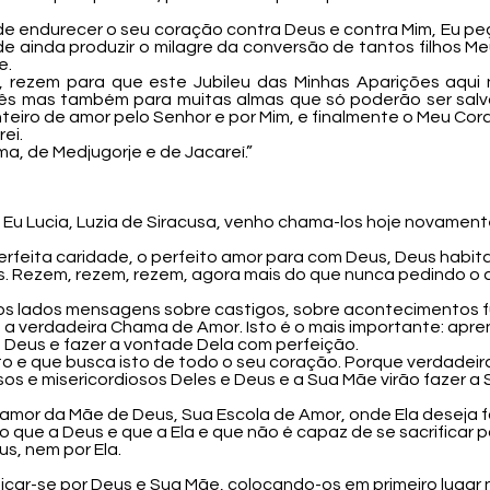
e endurecer o seu coração contra Deus e contra Mim, Eu pe
e ainda produzir o milagre da conversão de tantos filhos M
e.
em, rezem para que este Jubileu das Minhas Aparições aqui 
s mas também para muitas almas que só poderão ser salva
eiro de amor pelo Senhor e por Mim, e finalmente o Meu Cora
ei.
, de Medjugorje e de Jacareí.”
 Eu Lucia, Luzia de Siracusa, venho chama-los hoje novament
rfeita caridade, o perfeito amor para com Deus, Deus habit
has. Rezem, rezem, rezem, agora mais do que nunca pedindo 
s lados mensagens sobre castigos, sobre acontecimentos 
 a verdadeira Chama de Amor. Isto é o mais importante: apr
 Deus e fazer a vontade Dela com perfeição.
to e que busca isto de todo o seu coração. Porque verdade
osos e misericordiosos Deles e Deus e a Sua Mãe virão fazer
 amor da Mãe de Deus, Sua Escola de Amor, onde Ela deseja
 que a Deus e que a Ela e que não é capaz de se sacrificar p
s, nem por Ela.
ficar-se por Deus e Sua Mãe, colocando-os em primeiro luga