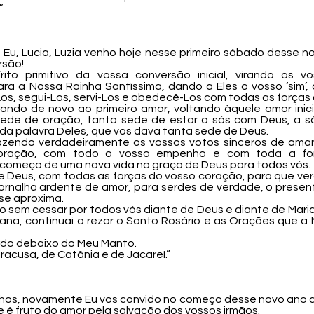
”
 Eu, Lucia, Luzia venho hoje nesse primeiro sábado desse
rsão!
rito primitivo da vossa conversão inicial, virando os
a a Nossa Rainha Santíssima, dando a Eles o vosso ‘sim’, d
s, segui-Los, servi-Los e obedecê-Los com todas as forças
ndo de novo ao primeiro amor, voltando àquele amor inic
ede de oração, tanta sede de estar a sós com Deus, a s
da palavra Deles, que vos dava tanta sede de Deus.
zendo verdadeiramente os vossos votos sinceros de amar, 
oração, com todo o vosso empenho e com toda a fo
ecomeço de uma nova vida na graça de Deus para todos vós.
 Deus, com todas as forças do vosso coração, para que ver
nalha ardente de amor, para serdes de verdade, o presen
se aproxima.
go sem cessar por todos vós diante de Deus e diante de Maria
na, continuai a rezar o Santo Rosário e as Orações que a
rdo debaixo do Meu Manto.
acusa, de Catânia e de Jacareí.”
ilhos, novamente Eu vos convido no começo desse novo ano 
 é fruto do amor pela salvação dos vossos irmãos.