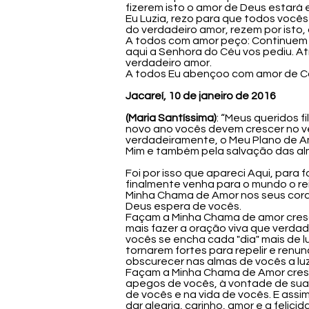
fizerem isto o amor de Deus estará 
Eu Luzia, rezo para que todos você
do verdadeiro amor, rezem por isto,
A todos com amor peço: Continuem 
aqui a Senhora do Céu vos pediu. 
verdadeiro amor.
A todos Eu abençoo com amor de Cat
Jacareí, 10 de janeiro de 2016
(Maria Santíssima)
: “Meus queridos 
novo ano vocês devem crescer no ve
verdadeiramente, o Meu Plano de Am
Mim e também pela salvação das al
Foi por isso que apareci Aqui, para
finalmente venha para o mundo o re
Minha Chama de Amor nos seus cora
Deus espera de vocês.
Façam a Minha Chama de amor cres
mais fazer a oração viva que verda
vocês se encha cada "dia" mais de l
tornarem fortes para repelir e ren
obscurecer nas almas de vocês a lu
Façam a Minha Chama de Amor cresc
apegos de vocês, à vontade de sua
de vocês e na vida de vocês. E assi
dar alegria, carinho, amor e a feli