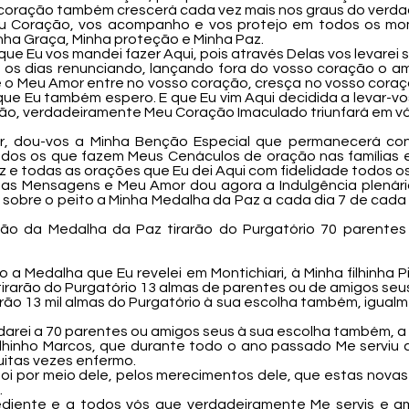
coração também crescerá cada vez mais nos graus do verdad
 Coração, vos acompanho e vos protejo em todos os mome
nha Graça, Minha proteção e Minha Paz.
que Eu vos mandei fazer Aqui, pois através Delas vos levarei
os os dias renunciando, lançando fora do vosso coração o
te o Meu Amor entre no vosso coração, cresça no vosso cora
ue Eu também espero. E que Eu vim Aqui decidida a levar-v
ntão, verdadeiramente Meu Coração Imaculado triunfará em vó
 dou-vos a Minha Benção Especial que permanecerá con
todos os que fazem Meus Cenáculos de oração nas famílias
 e todas as orações que Eu dei Aqui com fidelidade todos os
nhas Mensagens e Meu Amor dou agora a Indulgência plenár
sobre o peito a Minha Medalha da Paz a cada dia 7 de cada 
ão da Medalha da Paz tirarão do Purgatório 70 parentes
 a Medalha que Eu revelei em Montichiari, à Minha filhinha Pi
tirarão do Purgatório 13 almas de parentes ou de amigos seu
rarão 13 mil almas do Purgatório à sua escolha também, igual
 darei a 70 parentes ou amigos seus à sua escolha também, a
lhinho Marcos, que durante todo o ano passado Me serviu
tas vezes enfermo.
foi por meio dele, pelos merecimentos dele, que estas nova
.
bediente e a todos vós que verdadeiramente Me servis e 