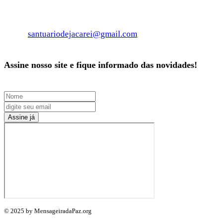
Telefone: 55 12 99701-2427
email:
santuariodejacarei@gmail.com
Assine nosso site e fique informado das novidades!
Assine já
© 2025 by MensageiradaPaz.org