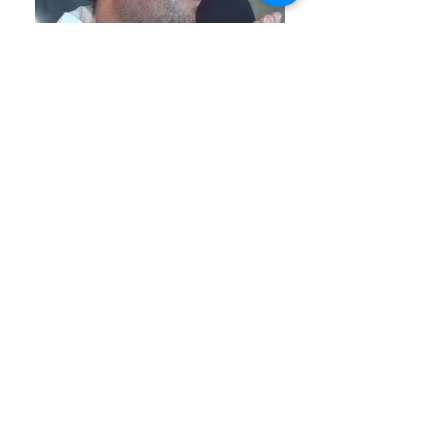
Venha conhecer o Santuário das
Aparições de Jacareí
Endereço e Horários
Assine nosso site e fique informado das
novidades!
Estrada Arlindo Alves Vieira, 300 - Jardim
Colinas, Jacareí - SP,
12319-015
Telefone:
55 12 99701-2427
email:
santuariodejacarei@gmail.com